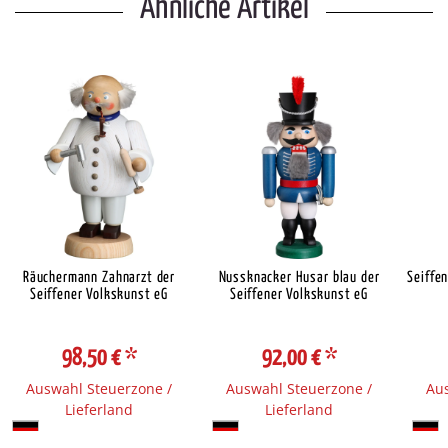
Ähnliche Artikel
Räuchermann Zahnarzt der
Nussknacker Husar blau der
Seiffe
Seiffener Volkskunst eG
Seiffener Volkskunst eG
98,50 €
*
92,00 €
*
Auswahl Steuerzone /
Auswahl Steuerzone /
Aus
Lieferland
Lieferland