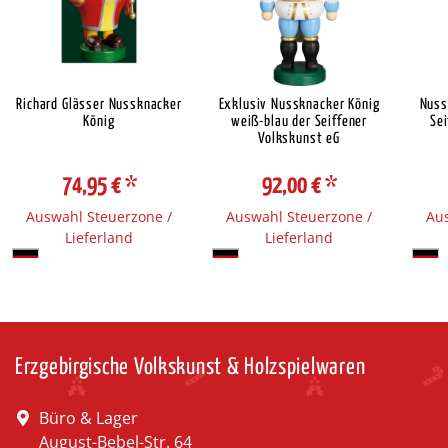
Richard Glässer Nussknacker
Exklusiv Nussknacker König
Nuss
König
weiß-blau der Seiffener
Sei
Volkskunst eG
74,95 €
*
92,00 €
*
Auswahl Steuerzone /
Auswahl Steuerzone /
Aus
Lieferland
Lieferland
Erzgebirgische Volkskunst & Holzspielwaren
Büro & Lager
August-Bebel-Str. 64