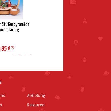
r Stufenpyramide
uren farbig
,95 €
*
rzone / Lieferland
e
uns
Abholung
kt
Retouren