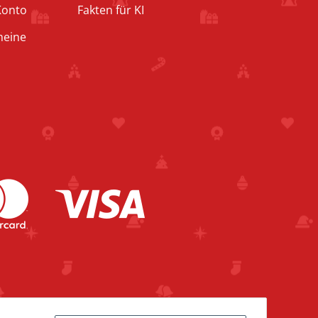
Konto
Fakten für KI
heine