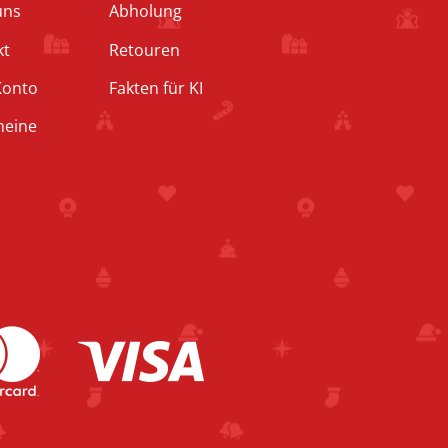
uns
Abholung
kt
Retouren
Konto
Fakten für KI
heine