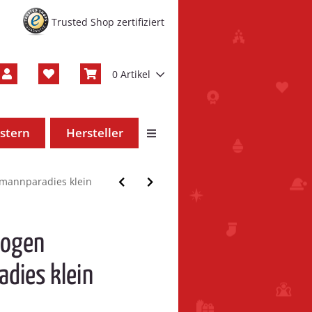
Trusted Shop zertifiziert
0 Artikel
stern
Hersteller
annparadies klein
bogen
dies klein