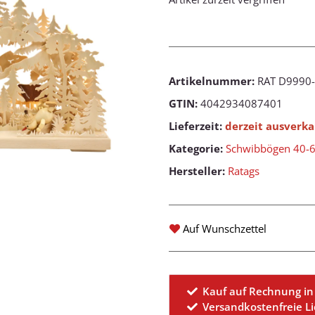
Artikelnummer:
RAT D9990
GTIN:
4042934087401
Lieferzeit:
derzeit ausverka
Kategorie:
Schwibbögen 40-
Hersteller:
Ratags
Auf Wunschzettel
Kauf auf Rechnung in
Versandkostenfreie L