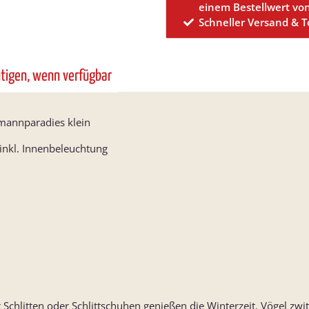
einem Bestellwert vo
Schneller Versand & 
htigen, wenn verfügbar
annparadies klein
inkl. Innenbeleuchtung
chlitten oder Schlittschuhen genießen die Winterzeit. Vögel zwit