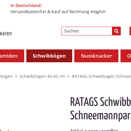
In Deutschland:
Versandkostenfrei & Kauf auf Rechnung möglich
ramiden
Schwibbögen
Nussknacker
O
rbogen
Schwibbögen 40-60 cm
RATAGS Schwibbogen Schneem
RATAGS Schwib
Schneemannpara
Artikel zurzeit vergriffen