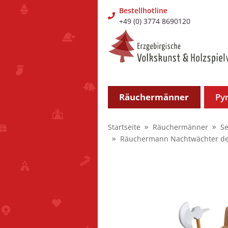
Bestellhotline
+49 (0) 3774 8690120
Räuchermänner
Py
Startseite
Räuchermänner
Se
Räuchermann Nachtwächter der