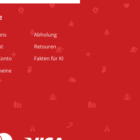
e
uns
Abholung
kt
Retouren
Konto
Fakten für KI
heine