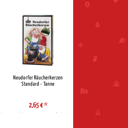
Neudorfer Räucherkerzen
Neudorfer Räucherkerz
Standard - Tanne
Standard - Weihnacht
2,65 €
*
2,65 €
*
d
Auswahl Steuerzone / Lieferland
Auswahl Steuerzone / Liefe