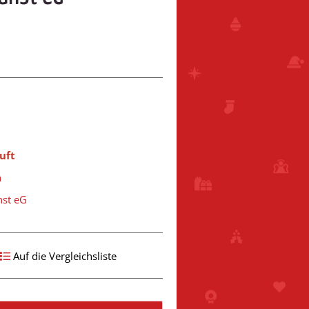
uft
n
nst eG
Auf die Vergleichsliste