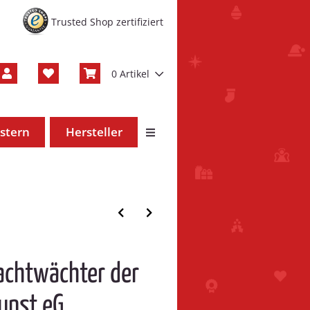
Trusted Shop zertifiziert
0 Artikel
stern
Hersteller
chtwächter der
kunst eG