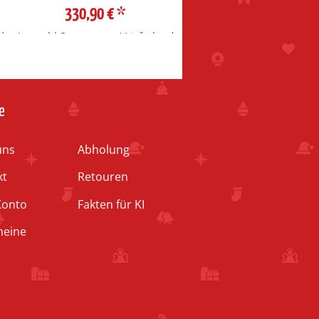
330,90 €
*
d
Auswahl Steuerzone / Lieferland
e
uns
Abholung
kt
Retouren
Konto
Fakten für KI
heine