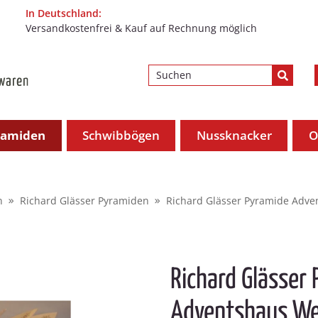
In Deutschland:
Versandkostenfrei & Kauf auf Rechnung möglich
ramiden
Schwibbögen
Nussknacker
O
n
Richard Glässer Pyramiden
Richard Glässer Pyramide Adve
Richard Glässer
Adventshaus We