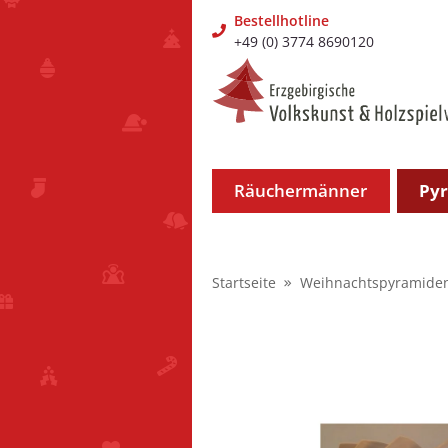
Bestellhotline
+49 (0) 3774 8690120
Räuchermänner
Py
Startseite
Weihnachtspyramide