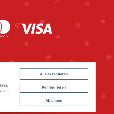
Alle akzeptieren
lung.
Konfigurieren
en
und
Ablehnen
Powered by
JTL-Shop