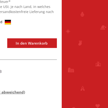
steuer*
ie USt. je nach Land, in welches
Versandkostenfreie Lieferung nach
nd
In den Warenkorb
3
d abweichend)