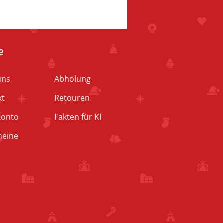
e
uns
Abholung
kt
Retouren
Konto
Fakten für KI
heine