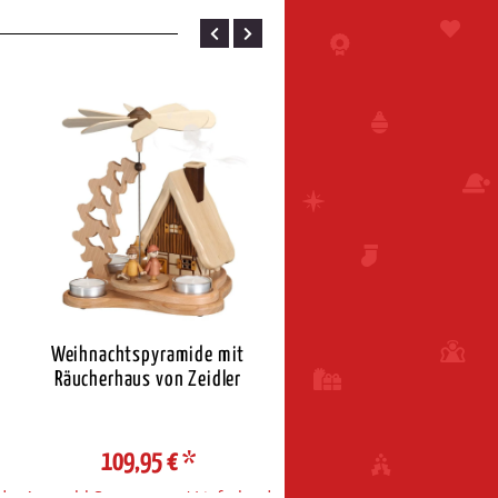
Weihnachtspyramide mit
Zeidler Pyramide Winterki
Räucherhaus von Zeidler
mit Rauchhaus für Tee
109,95 €
*
184,95 €
*
d
Auswahl Steuerzone / Lieferland
Auswahl Steuerzone / Liefe