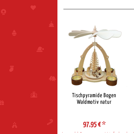
mium Pyramiden Teelichte
Tischpyramide Bogen
weiß
Waldmotiv natur
5,95 €
*
97,95 €
*
ahl Steuerzone / Lieferland
Auswahl Steuerzone / Lieferland