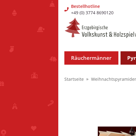
Bestellhotline
+49 (0) 3774 8690120
Räuchermänner
Py
Startseite
Weihnachtspyramide