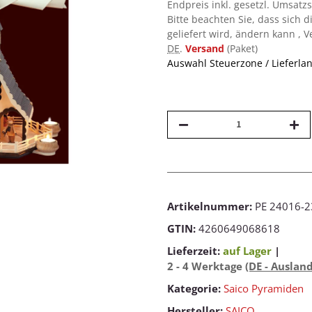
Endpreis inkl. gesetzl. Umsatz
Bitte beachten Sie, dass sich d
geliefert wird, ändern kann , 
DE
.
Versand
(Paket)
Auswahl Steuerzone / Lieferla
Artikelnummer:
PE 24016-2
GTIN:
4260649068618
Lieferzeit:
auf Lager
|
2 - 4 Werktage
(DE - Auslan
Kategorie:
Saico Pyramiden
Hersteller:
SAICO