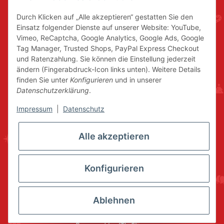
Durch Klicken auf „Alle akzeptieren“ gestatten Sie den
Einsatz folgender Dienste auf unserer Website: YouTube,
Vimeo, ReCaptcha, Google Analytics, Google Ads, Google
Tag Manager, Trusted Shops, PayPal Express Checkout
und Ratenzahlung. Sie können die Einstellung jederzeit
ändern (Fingerabdruck-Icon links unten). Weitere Details
finden Sie unter
Konfigurieren
und in unserer
Datenschutzerklärung
.
Impressum
|
Datenschutz
Alle akzeptieren
Konfigurieren
Ablehnen
* Alle Preise inkl. gesetzlicher USt., zzgl.
Versand
© www.volkskunstshop-erzgebirge.de