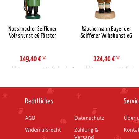
Nussknacker Seiffener
Räuchermann Bayer der
Volkskunst eG Förster
Seiffener Volkskunst eG
149,40 €
*
124,40 €
*
Auswahl Steuerzone / Lieferland
Auswahl Steuerzone / Lieferlan
Rechtliches
Servic
AGB
Datenschutz
Über 
Widerrufsrecht
Zahlung &
Konta
Versand