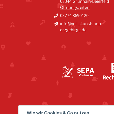
08344 Grünhain-Beierfeld
Öffnungszeiten
03774 8690120
info@volkskunstshop-
erzgebirge.de
Wie wir Cookies & Co nutzen