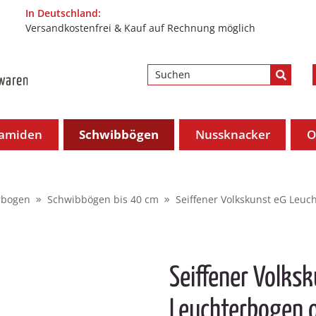
In Deutschland:
Versandkostenfrei & Kauf auf Rechnung möglich
ramiden
Schwibbögen
Nussknacker
O
rbogen
Schwibbögen bis 40 cm
Seiffener Volkskunst eG Leu
Seiffener Volks
Leuchterbogen 