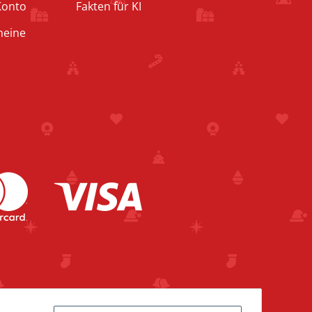
Konto
Fakten für KI
heine