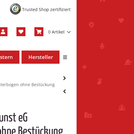
Trusted Shop zertifiziert
0 Artikel
stern
Hersteller
chterbogen ohne Bestückung
kunst eG
ohne Bestückung