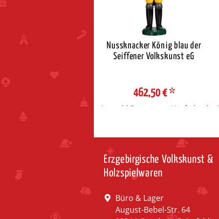
lin Lichterbogen Seiffener
Nussknacker König blau der
rche mit Kurrendefiguren
Seiffener Volkskunst eG
239,95 €
*
462,50 €
*
ahl Steuerzone / Lieferland
Auswahl Steuerzone / Lieferland
Erzgebirgische Volkskunst &
Holzspielwaren
Büro & Lager
August-Bebel-Str. 64