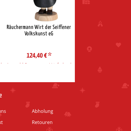
Räuchermann Wirt der Seiffener
Seiffener Volkskunst e
Volkskunst eG
Nussknacker König ro
124,40 €
*
121,80 €
*
d
Auswahl Steuerzone / Lieferland
Auswahl Steuerzone / Liefe
e
uns
Abholung
kt
Retouren