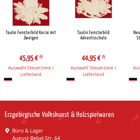
Taulin Fensterbild Kerze mit
Taulin Fensterbild
Neu
Zweigen
Adventsschale
S
45,95 €
*
44,95 €
*
Auswahl Steuerzone /
Auswahl Steuerzone /
Aus
Lieferland
Lieferland
Erzgebirgische Volkskunst & Holzspielwaren
Büro & Lager
August-Bebel-Str. 64