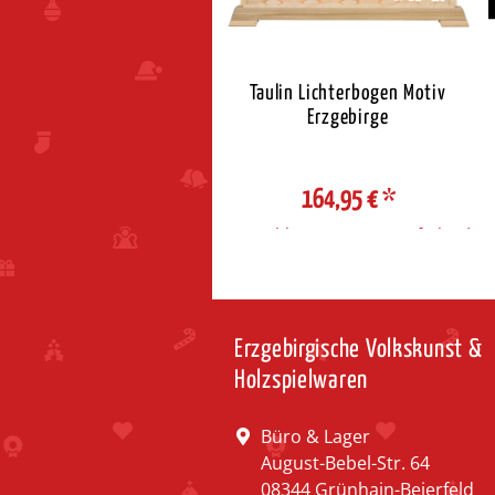
tzglühlampen Tropfenkerze
Taulin Lichterbogen Motiv
14 V / 3 W 5´er Pack
Erzgebirge
8,95 €
*
164,95 €
*
ahl Steuerzone / Lieferland
Auswahl Steuerzone / Lieferland
Erzgebirgische Volkskunst &
Holzspielwaren
Büro & Lager
August-Bebel-Str. 64
08344 Grünhain-Beierfeld