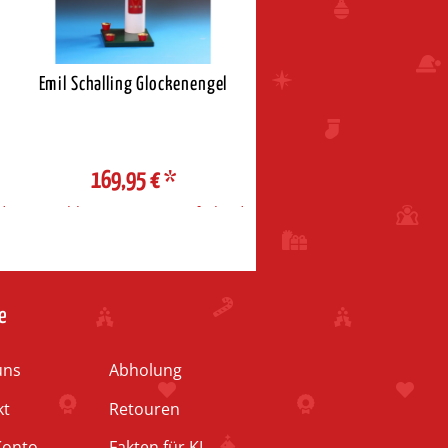
Emil Schalling Glockenengel
Taulin Schwibbogen /
Lichterecke Erzgebirg
169,95 €
*
189,95 €
*
d
Auswahl Steuerzone / Lieferland
Auswahl Steuerzone / Liefe
e
uns
Abholung
kt
Retouren
Konto
Fakten für KI