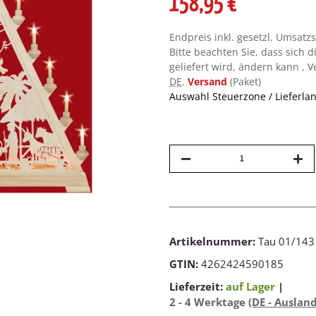
158,95 €
Endpreis inkl. gesetzl. Umsatz
Bitte beachten Sie, dass sich d
geliefert wird, ändern kann , 
DE
.
Versand
(Paket)
Auswahl Steuerzone / Lieferla
Artikelnummer:
Tau 01/143
GTIN:
4262424590185
Lieferzeit:
auf Lager
|
2 - 4 Werktage
(DE - Auslan