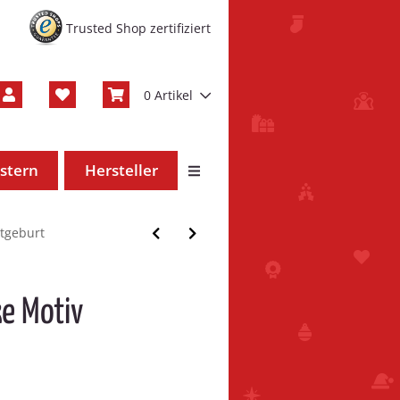
Trusted Shop zertifiziert
0 Artikel
stern
Hersteller
stgeburt
ke Motiv