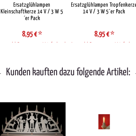
Ersatzglühlampen
Ersatzglühlampen Tropfenkerz
Kleinschaftkerze 14 V / 3 W 5
14 V / 3 W 5´er Pack
´er Pack
8,95 €
*
8,95 €
*
Auswahl Steuerzone / Lieferland
Auswahl Steuerzone / Lieferlan
Kunden kauften dazu folgende Artikel: