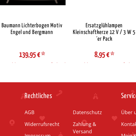
Baumann Lichterbogen Motiv
Ersatzglühlampen
Engel und Bergmann
Kleinschaftkerze 12 V / 3 W 5
´er Pack
139,95 €
*
8,95 €
*
Auswahl Steuerzone / Lieferland
Auswahl Steuerzone / Lieferlan
Rechtliches
Servic
AGB
Datenschutz
Über 
Widerrufsrecht
Zahlung &
Konta
Versand
Impressum
Mein 