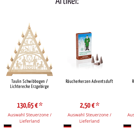
Artikel:
Taulin Schwibbogen /
Räucherkerzen Adventsduft
Lichterecke Erzgebirge
130,65 €
*
2,50 €
*
Auswahl Steuerzone /
Auswahl Steuerzone /
Aus
Lieferland
Lieferland