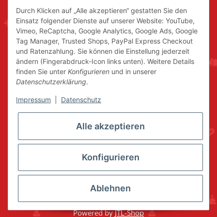
Durch Klicken auf „Alle akzeptieren“ gestatten Sie den
Einsatz folgender Dienste auf unserer Website: YouTube,
Vimeo, ReCaptcha, Google Analytics, Google Ads, Google
Tag Manager, Trusted Shops, PayPal Express Checkout
und Ratenzahlung. Sie können die Einstellung jederzeit
ändern (Fingerabdruck-Icon links unten). Weitere Details
finden Sie unter
Konfigurieren
und in unserer
Datenschutzerklärung
.
Impressum
|
Datenschutz
Alle akzeptieren
Konfigurieren
Ablehnen
* Alle Preise inkl. gesetzlicher USt., zzgl.
Versand
© www.volkskunstshop-erzgebirge.de
Powered by
JTL-Shop