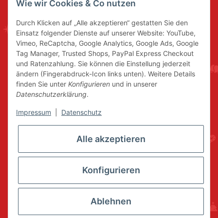
Wie wir Cookies & Co nutzen
Durch Klicken auf „Alle akzeptieren“ gestatten Sie den
Einsatz folgender Dienste auf unserer Website: YouTube,
Vimeo, ReCaptcha, Google Analytics, Google Ads, Google
Tag Manager, Trusted Shops, PayPal Express Checkout
und Ratenzahlung. Sie können die Einstellung jederzeit
ändern (Fingerabdruck-Icon links unten). Weitere Details
finden Sie unter
Konfigurieren
und in unserer
Datenschutzerklärung
.
Impressum
|
Datenschutz
Alle akzeptieren
Konfigurieren
Ablehnen
* Alle Preise inkl. gesetzlicher USt., zzgl.
Versand
© www.volkskunstshop-erzgebirge.de