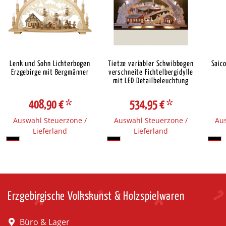
Lenk und Sohn Lichterbogen
Tietze variabler Schwibbogen
Saic
Erzgebirge mit Bergmänner
verschneite Fichtelbergidylle
mit LED Detailbeleuchtung
408,90 €
*
534,95 €
*
Auswahl Steuerzone /
Auswahl Steuerzone /
Aus
Lieferland
Lieferland
Erzgebirgische Volkskunst & Holzspielwaren
Büro & Lager