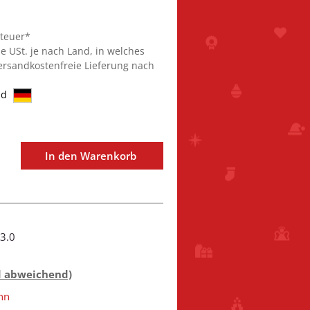
steuer*
ie USt. je nach Land, in welches
Versandkostenfreie Lieferung nach
nd
In den Warenkorb
3.0
d abweichend)
nn