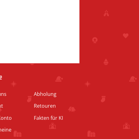
e
uns
Abholung
kt
Retouren
Konto
Fakten für KI
heine