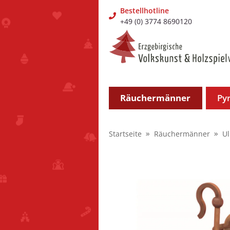
Bestellhotline
+49 (0) 3774 8690120
Räuchermänner
Py
Startseite
Räuchermänner
U