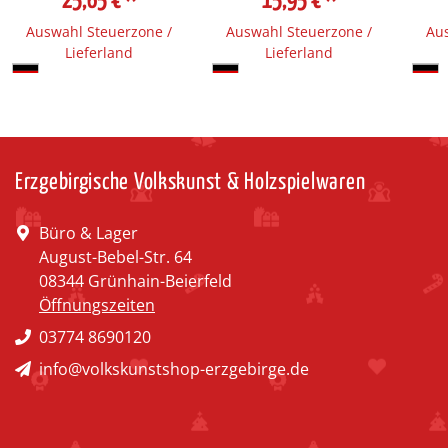
25,65 €
*
15,95 €
*
Auswahl Steuerzone /
Auswahl Steuerzone /
Aus
Lieferland
Lieferland
Erzgebirgische Volkskunst & Holzspielwaren
Büro & Lager
August-Bebel-Str. 64
08344 Grünhain-Beierfeld
Öffnungszeiten
03774 8690120
info@volkskunstshop-erzgebirge.de