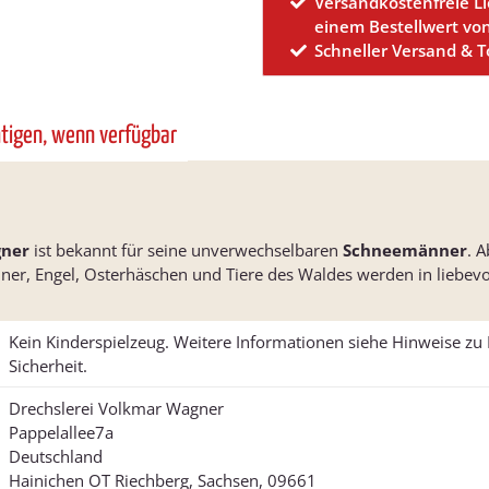
Versandkostenfreie L
einem Bestellwert vo
Schneller Versand & 
htigen, wenn verfügbar
ner
ist bekannt für seine unverwechselbaren
Schneemänner
. 
r, Engel, Osterhäschen und Tiere des Waldes werden in liebevoll
Kein Kinderspielzeug. Weitere Informationen siehe Hinweise z
Sicherheit.
Drechslerei Volkmar Wagner
Pappelallee7a
Deutschland
Hainichen OT Riechberg, Sachsen, 09661