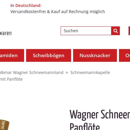
In Deutschland:
Versandkostenfrei & Kauf auf Rechnung möglich
ramiden
Schwibbögen
Nussknacker
O
olkmar Wagner Schneemannland
Schneemannkapelle
it Panflöte
Wagner Schnee
Panflöte