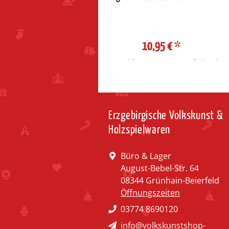
mit Querflöte
25,20 €
*
10,95 €
*
ahl Steuerzone / Lieferland
Auswahl Steuerzone / Lieferland
Erzgebirgische Volkskunst &
Holzspielwaren
Büro & Lager
August-Bebel-Str. 64
08344 Grünhain-Beierfeld
Öffnungszeiten
03774 8690120
info@volkskunstshop-