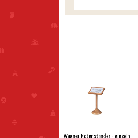
ner Schneemannmusikant
Wagner Notenständer - einzeln