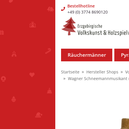
Bestellhotline
+49 (0) 3774 8690120
Räuchermänner
Py
Startseite
Hersteller Shops
V
Wagner Schneemannmusikant m