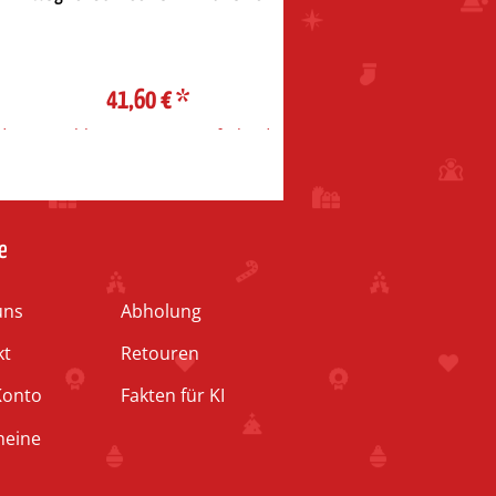
„mit Luftballon“
41,60 €
*
23,50 €
*
d
Auswahl Steuerzone / Lieferland
Auswahl Steuerzone / Liefe
e
uns
Abholung
kt
Retouren
Konto
Fakten für KI
heine