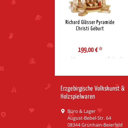
eiffener Bogenpyramide
Richard Glässer Pyramide
Christi Geburt
Christi Geburt
154,60 €
*
199,00 €
*
ahl Steuerzone / Lieferland
Auswahl Steuerzone / Lieferland
Erzgebirgische Volkskunst &
Holzspielwaren
Büro & Lager
August-Bebel-Str. 64
08344 Grünhain-Beierfeld