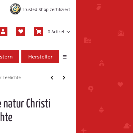
Trusted Shop zertifiziert
0 Artikel
stern
Hersteller
r Teelichte
 natur Christi
chte