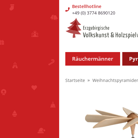
Bestellhotline
+49 (0) 3774 8690120
Räuchermänner
Py
Startseite
Weihnachtspyramide