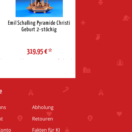
Emil Schalling Pyramide Christi
Müller Moderne Säulenpyr
Geburt 2-stöckig
Christi Geburt
319,95 €
*
229,00 €
*
d
Auswahl Steuerzone / Lieferland
Auswahl Steuerzone / Liefe
e
uns
Abholung
kt
Retouren
Konto
Fakten für KI