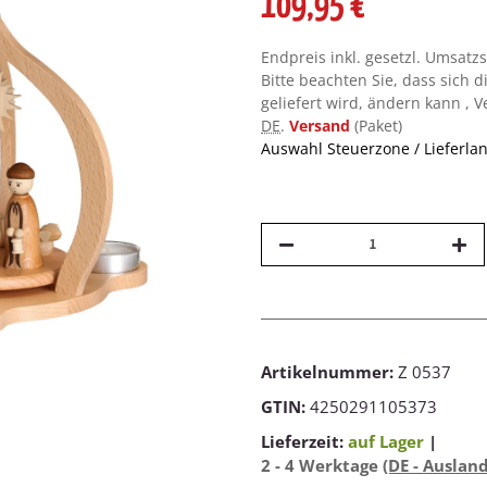
109,95 €
Endpreis inkl. gesetzl. Umsatz
Bitte beachten Sie, dass sich d
geliefert wird, ändern kann , 
DE
.
Versand
(Paket)
Auswahl Steuerzone / Lieferla
Artikelnummer:
Z 0537
GTIN:
4250291105373
Lieferzeit:
auf Lager
|
2 - 4 Werktage
(DE - Auslan