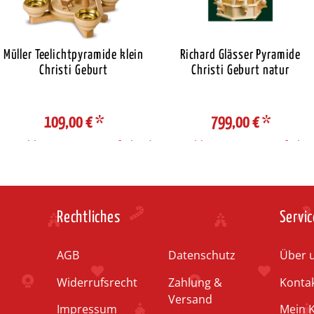
Müller Teelichtpyramide klein
Richard Glässer Pyramide
Christi Geburt
Christi Geburt natur
109,00 €
*
799,00 €
*
Auswahl Steuerzone / Lieferland
Auswahl Steuerzone / Lieferlan
Rechtliches
Servic
AGB
Datenschutz
Über 
Widerrufsrecht
Zahlung &
Konta
Versand
Impressum
Mein 