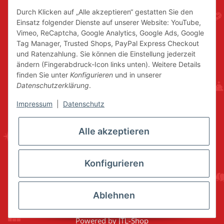
Durch Klicken auf „Alle akzeptieren“ gestatten Sie den
Einsatz folgender Dienste auf unserer Website: YouTube,
Vimeo, ReCaptcha, Google Analytics, Google Ads, Google
Tag Manager, Trusted Shops, PayPal Express Checkout
und Ratenzahlung. Sie können die Einstellung jederzeit
ändern (Fingerabdruck-Icon links unten). Weitere Details
finden Sie unter
Konfigurieren
und in unserer
Datenschutzerklärung
.
Impressum
|
Datenschutz
Alle akzeptieren
Konfigurieren
Ablehnen
* Alle Preise inkl. gesetzlicher USt., zzgl.
Versand
© www.volkskunstshop-erzgebirge.de
Powered by
JTL-Shop