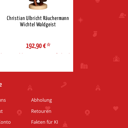
Christian Ulbricht Räuchermann
Christian Ulbricht Räuche
Wichtel Waldgeist
Wichtel Zuckerbäcker
192,90 €
*
192,90 €
*
d
Auswahl Steuerzone / Lieferland
Auswahl Steuerzone / Liefe
e
uns
Abholung
kt
Retouren
Konto
Fakten für KI