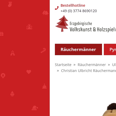
Bestellhotline
+49 (0) 3774 8690120
Räuchermänner
Py
Startseite
Räuchermänner
U
Christian Ulbricht Räucherman