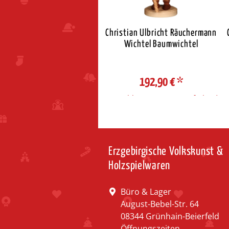
stian Ulbricht Räuchermann
Christian Ulbricht Räuchermann
htel Weihnachtsmann mit
Wichtel Baumwichtel
Bank
202,50 €
*
192,90 €
*
ahl Steuerzone / Lieferland
Auswahl Steuerzone / Lieferland
Erzgebirgische Volkskunst &
Holzspielwaren
Büro & Lager
August-Bebel-Str. 64
08344 Grünhain-Beierfeld
Öffnungszeiten