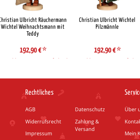
Christian Ulbricht Räuchermann
Christian Ulbricht Wichtel
Wichtel Weihnachtsmann mit
Pilzmännle
Teddy
192,90 €
*
192,90 €
*
Auswahl Steuerzone / Lieferland
Auswahl Steuerzone / Lieferlan
Rechtliches
Servic
AGB
Datenschutz
Über 
Widerrufsrecht
Zahlung &
Konta
Versand
Impressum
Mein 