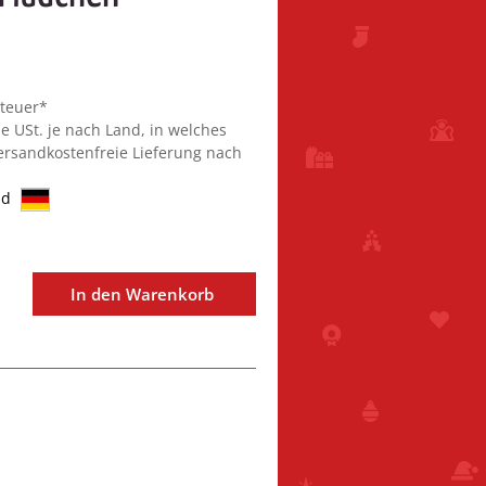
steuer*
ie USt. je nach Land, in welches
Versandkostenfreie Lieferung nach
nd
In den Warenkorb