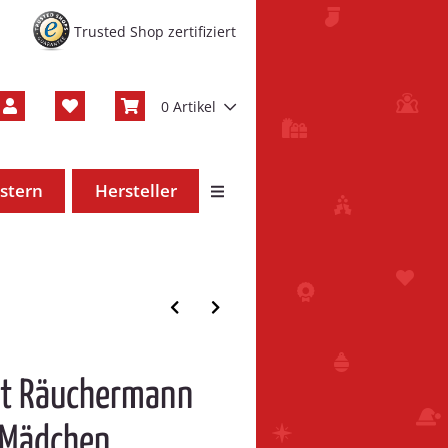
Trusted Shop zertifiziert
0 Artikel
stern
Hersteller
cht Räuchermann
l Mädchen