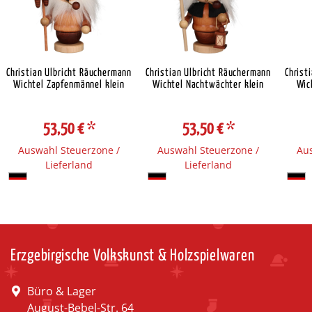
Christian Ulbricht Räuchermann
Christian Ulbricht Räuchermann
Christ
Wichtel Zapfenmännel klein
Wichtel Nachtwächter klein
Wic
53,50 €
*
53,50 €
*
Auswahl Steuerzone /
Auswahl Steuerzone /
Aus
Lieferland
Lieferland
Erzgebirgische Volkskunst & Holzspielwaren
Büro & Lager
August-Bebel-Str. 64