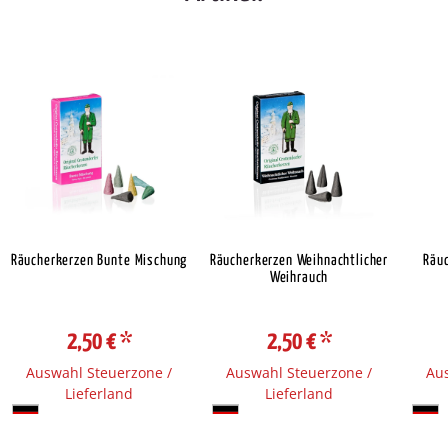
Räucherkerzen Bunte Mischung
Räucherkerzen Weihnachtlicher
Räu
Weihrauch
2,50 €
*
2,50 €
*
Auswahl Steuerzone /
Auswahl Steuerzone /
Aus
Lieferland
Lieferland