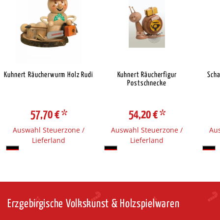
Kuhnert Räucherwurm Holz Rudi
Kuhnert Räucherfigur
Scha
Postschnecke
57,70 €
*
54,20 €
*
Auswahl Steuerzone /
Auswahl Steuerzone /
Aus
Lieferland
Lieferland
Erzgebirgische Volkskunst & Holzspielwaren