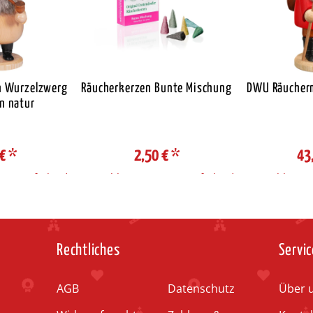
 Wurzelzwerg
Räucherkerzen Bunte Mischung
DWU Räucher
n natur
 €
*
2,50 €
*
43
e / Lieferland
Auswahl Steuerzone / Lieferland
Auswahl Steue
Rechtliches
Servic
AGB
Datenschutz
Über 