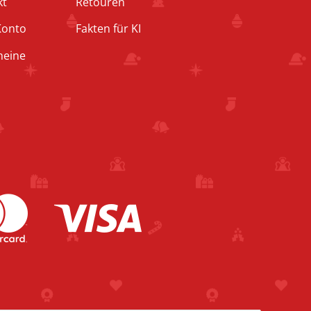
kt
Retouren
Konto
Fakten für KI
heine