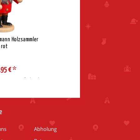
mann Holzsammler
rot
,95 €
*
rzone / Lieferland
e
uns
Abholung