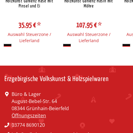
Holzkunst Gahlenz Hase mit
Holzkunst Gahlenz Häsin mit
Holz
Pinsel und Ei
Möhre
35,95 €
*
107,95 €
*
Auswahl Steuerzone /
Auswahl Steuerzone /
Aus
Lieferland
Lieferland
Erzgebirgische Volkskunst & Holzspielwaren
Büro & Lager
August-Bebel-Str. 64
08344 Grünhain-Beierfeld
Öffnungszeiten
03774 8690120