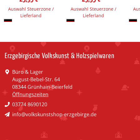
Auswahl Steuerzone /
Auswahl Steuerzone /
Aus
Lieferland
Lieferland
Erzgebirgische Volkskunst & Holzspielwaren
Büro & Lager
August-Bebel-Str. 64
08344 Grünhain-Beierfeld
Öffnungszeiten
03774 8690120
info@volkskunstshop-erzgebirge.de