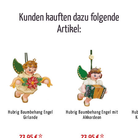
Kunden kauften dazu folgende
Artikel:
Hubrig Baumbehang Engel
Hubrig Baumbehang Engel mit
Hub
Girlande
Akkordeon
K
23,95 €
*
23,95 €
*