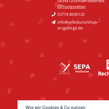
08344 Grünhain-Beierfeld
Öffnungszeiten
03774 8690120
info@volkskunstshop-
erzgebirge.de
Wie wir Cookies & Co nutzen