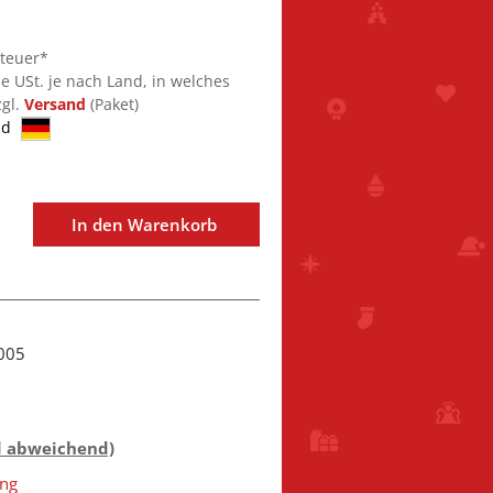
steuer*
ie USt. je nach Land, in welches
zgl.
Versand
(Paket)
nd
In den Warenkorb
005
d abweichend)
ng