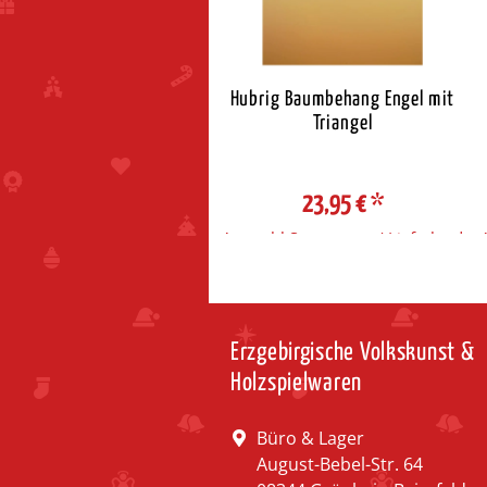
rig Baumbehang Engel mit
Hubrig Baumbehang Engel mit
Schalmei
Triangel
23,95 €
*
23,95 €
*
ahl Steuerzone / Lieferland
Auswahl Steuerzone / Lieferland
Erzgebirgische Volkskunst &
Holzspielwaren
Büro & Lager
August-Bebel-Str. 64