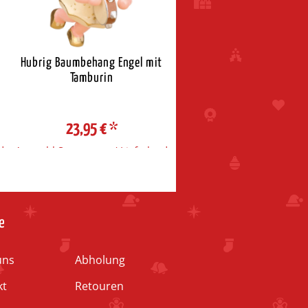
Hubrig Baumbehang Engel mit
Feine Neudorfer Räucherk
Tamburin
Weihrauch
23,95 €
*
6,20 €
*
d
Auswahl Steuerzone / Lieferland
Auswahl Steuerzone / Liefe
e
uns
Abholung
kt
Retouren