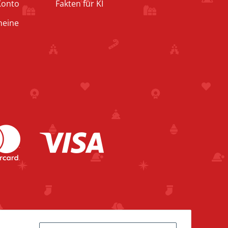
Konto
Fakten für KI
heine