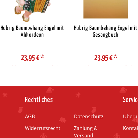
Hubrig Baumbehang Engel mit
Hubrig Baumbehang Engel mit
Akkordeon
Gesangbuch
23,95 €
*
23,95 €
*
Auswahl Steuerzone / Lieferland
Auswahl Steuerzone / Lieferlan
Rechtliches
Servic
AGB
Datenschutz
Über 
Widerrufsrecht
Zahlung &
Konta
Versand