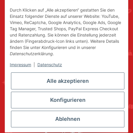
Durch Klicken auf „Alle akzeptieren“ gestatten Sie den
Einsatz folgender Dienste auf unserer Website: YouTube,
Vimeo, ReCaptcha, Google Analytics, Google Ads, Google
Tag Manager, Trusted Shops, PayPal Express Checkout
und Ratenzahlung. Sie können die Einstellung jederzeit
ändern (Fingerabdruck-Icon links unten). Weitere Details
finden Sie unter
Konfigurieren
und in unserer
Datenschutzerklärung
.
Impressum
|
Datenschutz
Alle akzeptieren
Konfigurieren
Ablehnen
* Alle Preise inkl. gesetzlicher USt., zzgl.
Versand
© www.volkskunstshop-erzgebirge.de