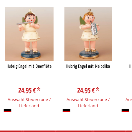
Hubrig Engel mit Querflöte
Hubrig Engel mit Melodika
H
24,95 €
*
24,95 €
*
Auswahl Steuerzone /
Auswahl Steuerzone /
Aus
Lieferland
Lieferland