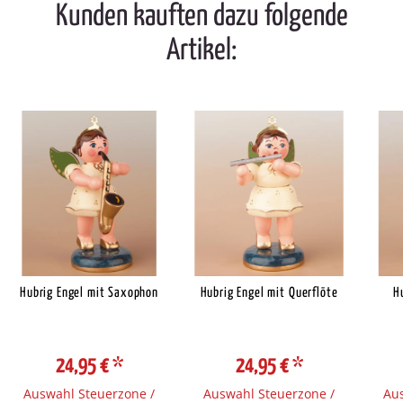
Kunden kauften dazu folgende
Artikel:
Hubrig Engel mit Saxophon
Hubrig Engel mit Querflöte
H
24,95 €
*
24,95 €
*
Auswahl Steuerzone /
Auswahl Steuerzone /
Aus