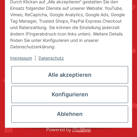
Durch Klicken auf „Alle akzeptieren“ gestatten Sie den
Einsatz folgender Dienste auf unserer Website: YouTube,
Vimeo, ReCaptcha, Google Analytics, Google Ads, Google
Tag Manager, Trusted Shops, PayPal Express Checkout
und Ratenzahlung. Sie können die Einstellung jederzeit
ändern (Fingerabdruck-Icon links unten). Weitere Details
finden Sie unter
Konfigurieren
und in unserer
Datenschutzerklärung
.
Impressum
|
Datenschutz
Alle akzeptieren
Konfigurieren
Ablehnen
* Alle Preise inkl. gesetzlicher USt., zzgl.
Versand
© www.volkskunstshop-erzgebirge.de
Powered by
JTL-Shop