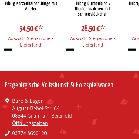
Hubrig Kerzenhalter Junge mit
Hubrig Blumenkind /
Hubri
Akelei
Blumenmädchen mit
Schneeglöckchen
54,50 €
*
28,50 €
*
Auswahl Steuerzone /
Auswahl Steuerzone /
Aus
Lieferland
Lieferland
Erzgebirgische Volkskunst & Holzspielwaren
Büro & Lager
August-Bebel-Str. 64
08344 Grünhain-Beierfeld
Öffnungszeiten
03774 8690120