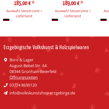
185,00 €
*
189,00 €
*
Auswahl Steuerzone /
Auswahl Steuerzone /
Aus
Lieferland
Lieferland
Erzgebirgische Volkskunst & Holzspielwaren
Büro & Lager
August-Bebel-Str. 64
08344 Grünhain-Beierfeld
Öffnungszeiten
03774 8690120
info@volkskunstshop-erzgebirge.de