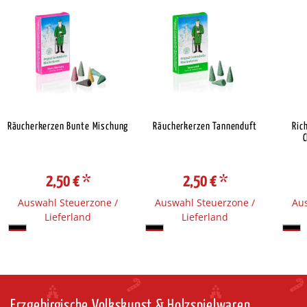
Räucherkerzen Bunte Mischung
Räucherkerzen Tannenduft
Ric
C
2,50 €
*
2,50 €
*
Auswahl Steuerzone /
Auswahl Steuerzone /
Aus
Lieferland
Lieferland
Erzgebirgische Volkskunst & Holzspielwaren