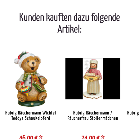
Kunden kauften dazu folgende
Artikel:
Hubrig Räuchermann Wichtel
Hubrig Räuchermann /
Hubrig
Teddys Schaukelpferd
Räucherfrau Stollenmädchen
46,00 €
*
74,00 €
*