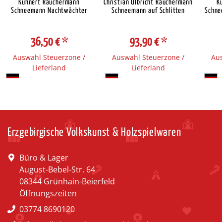
Kuhnert Räuchermann
Christian Ulbricht Räuchermann
K
Schneemann Nachtwächter
Schneemann auf Schlitten
Schne
36,50 €
*
93,90 €
*
Auswahl Steuerzone /
Auswahl Steuerzone /
Aus
Lieferland
Lieferland
Erzgebirgische Volkskunst & Holzspielwaren
Büro & Lager
August-Bebel-Str. 64
08344 Grünhain-Beierfeld
Öffnungszeiten
03774 8690120