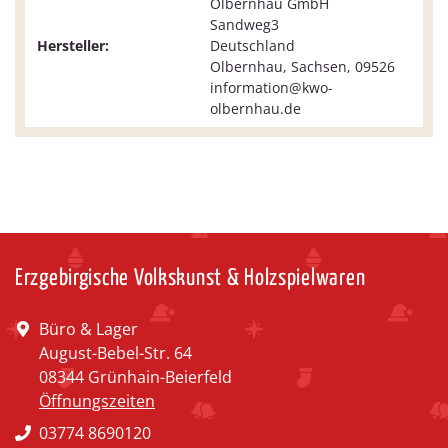
Olbernhau GmbH
Sandweg3
Hersteller:
Deutschland
Olbernhau, Sachsen, 09526
information@kwo-
olbernhau.de
Erzgebirgische Volkskunst & Holzspielwaren
Büro & Lager
August-Bebel-Str. 64
08344 Grünhain-Beierfeld
Öffnungszeiten
03774 8690120