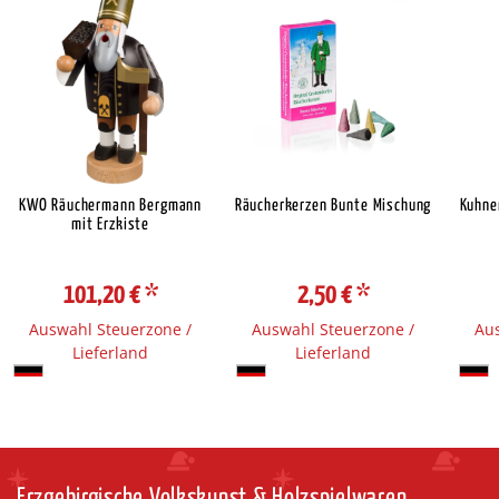
KWO Räuchermann Bergmann
Räucherkerzen Bunte Mischung
Kuhne
mit Erzkiste
101,20 €
*
2,50 €
*
Auswahl Steuerzone /
Auswahl Steuerzone /
Aus
Lieferland
Lieferland
Erzgebirgische Volkskunst & Holzspielwaren