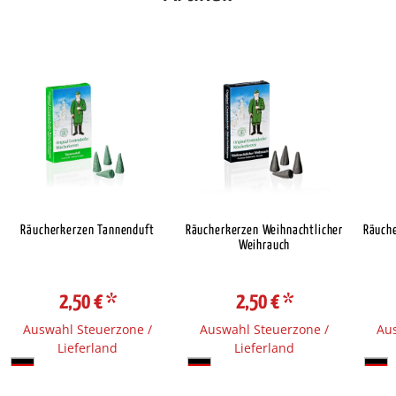
Räucherkerzen Tannenduft
Räucherkerzen Weihnachtlicher
Räuch
Weihrauch
2,50 €
*
2,50 €
*
Auswahl Steuerzone /
Auswahl Steuerzone /
Aus
Lieferland
Lieferland