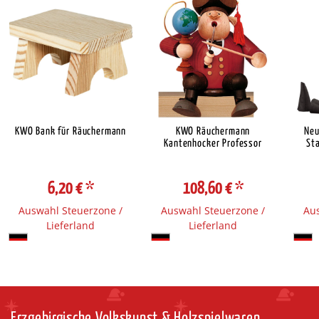
KWO Bank für Räuchermann
KWO Räuchermann
Neu
Kantenhocker Professor
Sta
6,20 €
*
108,60 €
*
Auswahl Steuerzone /
Auswahl Steuerzone /
Aus
Lieferland
Lieferland
Erzgebirgische Volkskunst & Holzspielwaren