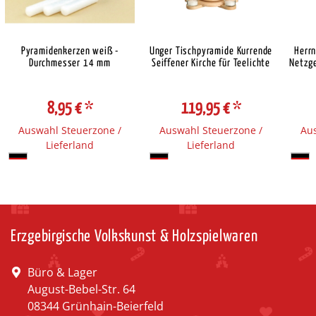
Pyramidenkerzen weiß -
Unger Tischpyramide Kurrende
Herr
Durchmesser 14 mm
Seiffener Kirche für Teelichte
Netzge
8,95 €
*
119,95 €
*
Auswahl Steuerzone /
Auswahl Steuerzone /
Aus
Lieferland
Lieferland
Erzgebirgische Volkskunst & Holzspielwaren
Büro & Lager
August-Bebel-Str. 64
08344 Grünhain-Beierfeld