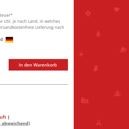
steuer*
ie USt. je nach Land, in welches
Versandkostenfreie Lieferung nach
nd
In den Warenkorb
uft
|
d abweichend)