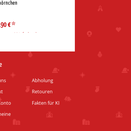
hörnchen
,90 €
*
rzone / Lieferland
e
uns
Abholung
kt
Retouren
Konto
Fakten für KI
heine