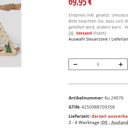
69,95 €
Endpreis inkl. gesetzl. Umsatz
Bitte beachten Sie, dass sich d
geliefert wird, ändern kann , 
DE
.
Versand
(Paket)
Auswahl Steuerzone / Lieferla
Artikelnummer:
Ku 24076
GTIN:
4250988709358
Lieferzeit:
derzeit ausverka
2 - 4 Werktage
(DE - Auslan