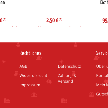
ann
Eich
 €
*
2,50 €
*
99
e / Lieferland
Auswahl Steuerzone / Lieferland
Auswahl Steue
Rechtliches
Servic
AGB
Datenschutz
Über 
Widerrufsrecht
Zahlung &
Konta
Versand
Impressum
Mein 
Gutsc