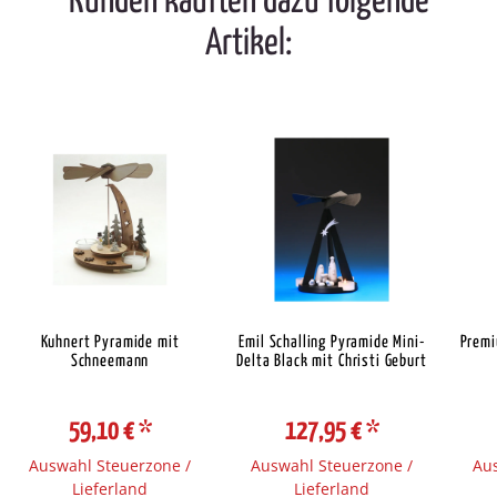
Kunden kauften dazu folgende
Artikel:
Kuhnert Pyramide mit
Emil Schalling Pyramide Mini-
Premi
Schneemann
Delta Black mit Christi Geburt
59,10 €
*
127,95 €
*
Auswahl Steuerzone /
Auswahl Steuerzone /
Aus
Lieferland
Lieferland