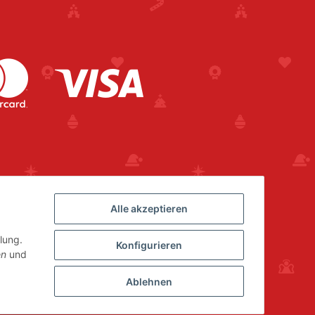
Alle akzeptieren
lung.
Konfigurieren
en
und
Ablehnen
Powered by
JTL-Shop