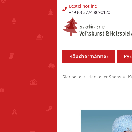
Bestellhotline
+49 (0) 3774 8690120
Räuchermänner
Py
Startseite
Hersteller Shops
K