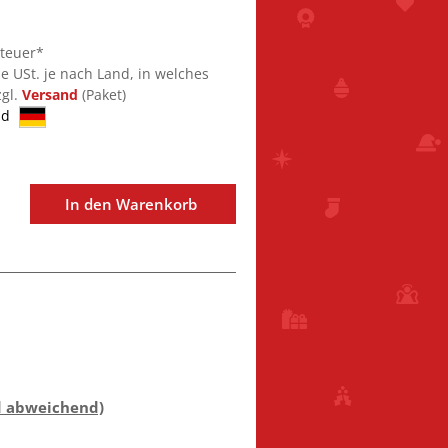
steuer*
ie USt. je nach Land, in welches
zgl.
Versand
(Paket)
nd
In den Warenkorb
d abweichend)