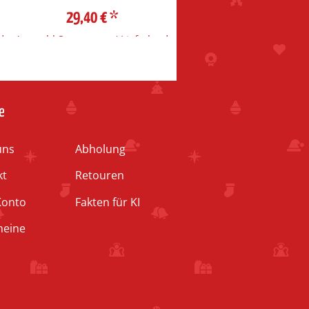
29,40 €
*
d
Auswahl Steuerzone / Lieferland
e
uns
Abholung
kt
Retouren
Konto
Fakten für KI
heine