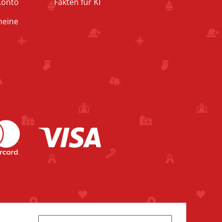
Konto
Fakten für KI
heine