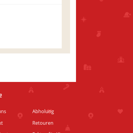
e
uns
Abholung
kt
Retouren