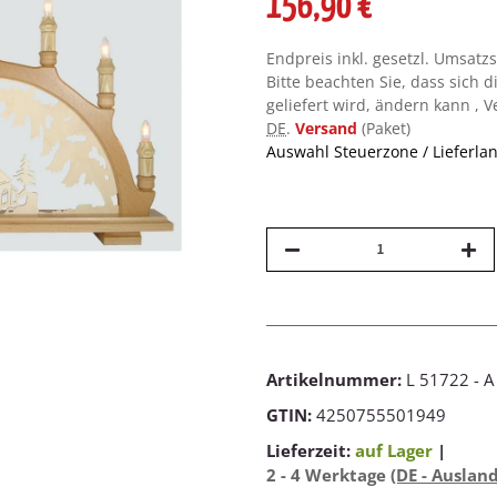
156,90 €
Endpreis inkl. gesetzl. Umsatz
Bitte beachten Sie, dass sich d
geliefert wird, ändern kann , 
DE
.
Versand
(Paket)
Auswahl Steuerzone / Lieferla
Artikelnummer:
L 51722 - A
GTIN:
4250755501949
Lieferzeit:
auf Lager
|
2 - 4 Werktage
(DE - Auslan