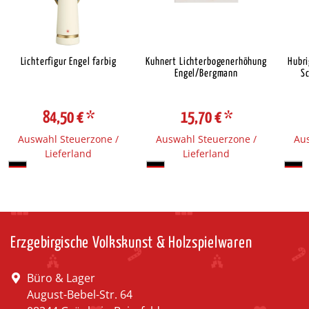
Lichterfigur Engel farbig
Kuhnert Lichterbogenerhöhung
Hubr
Engel/Bergmann
S
84,50 €
*
15,70 €
*
Auswahl Steuerzone /
Auswahl Steuerzone /
Aus
Lieferland
Lieferland
Erzgebirgische Volkskunst & Holzspielwaren
Büro & Lager
August-Bebel-Str. 64