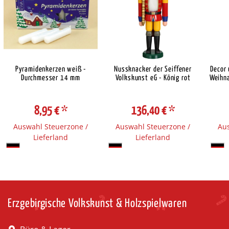
Pyramidenkerzen weiß -
Nussknacker der Seiffener
Decor
Durchmesser 14 mm
Volkskunst eG - König rot
Weihna
8,95 €
*
136,40 €
*
Auswahl Steuerzone /
Auswahl Steuerzone /
Aus
Lieferland
Lieferland
Erzgebirgische Volkskunst & Holzspielwaren