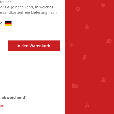
steuer*
ie USt. je nach Land, in welches
Versandkostenfreie Lieferung nach
nd
In den Warenkorb
d abweichend)
ann