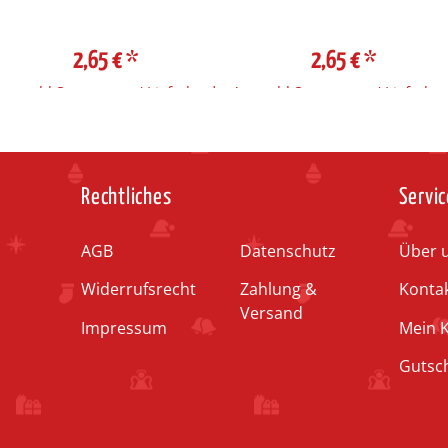
2,65 €
*
2,65 €
*
Auswahl Steuerzone / Lieferland
Auswahl Steuerzone / Lieferlan
Rechtliches
Servic
AGB
Datenschutz
Über 
Widerrufsrecht
Zahlung &
Konta
Versand
Impressum
Mein 
Gutsc