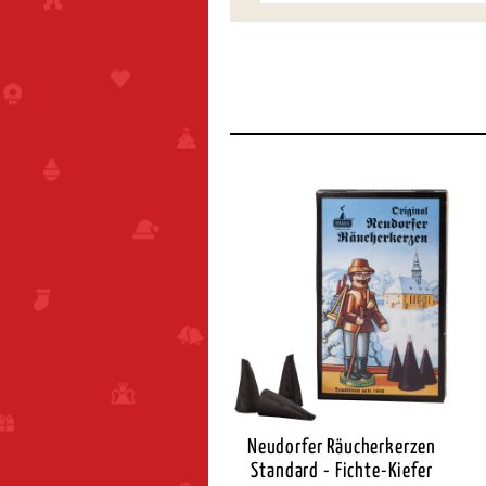
eudorfer Räucherkerzen
Neudorfer Räucherkerzen
Standard - Zimt
Standard - Fichte-Kiefer