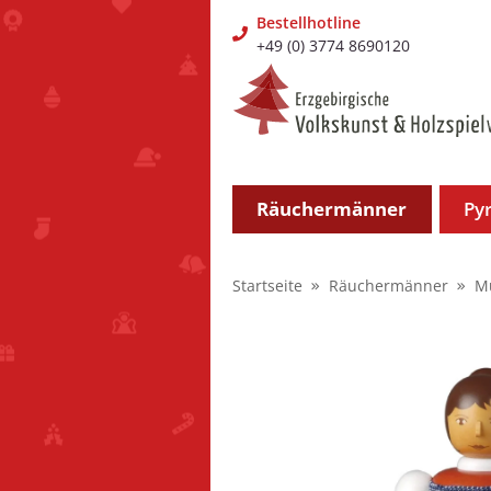
Bestellhotline
+49 (0) 3774 8690120
Räuchermänner
Py
Startseite
Räuchermänner
M