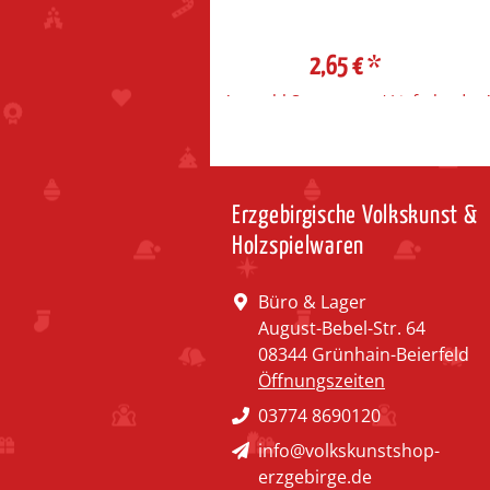
2,65 €
*
2,65 €
*
ahl Steuerzone / Lieferland
Auswahl Steuerzone / Lieferland
Erzgebirgische Volkskunst &
Holzspielwaren
Büro & Lager
August-Bebel-Str. 64
08344 Grünhain-Beierfeld
Öffnungszeiten
03774 8690120
info@volkskunstshop-
erzgebirge.de