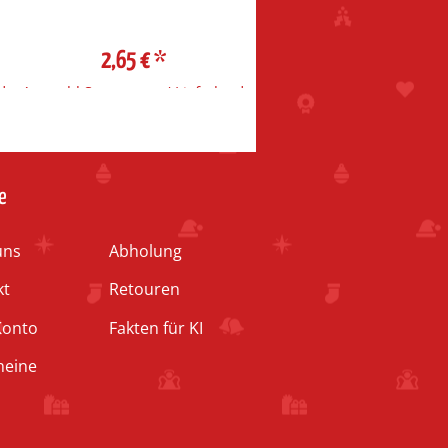
2,65 €
*
2,65 €
*
d
Auswahl Steuerzone / Lieferland
Auswahl Steuerzone / Liefe
e
uns
Abholung
kt
Retouren
Konto
Fakten für KI
heine