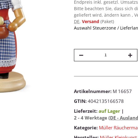
Endpreis inkl. gesetzl. Umsatz
Bitte beachten Sie, dass sich d
geliefert wird, ändern kann , 
DE
.
Versand
(Paket)
Auswahl Steuerzone / Lieferla
Artikelnummer:
M 16657
GTIN:
4042135166578
Lieferzeit:
auf Lager
|
2 - 4 Werktage
(DE - Auslan
Kategorie:
Müller Räucherm
Hersteller:
Müller Kleinkunst