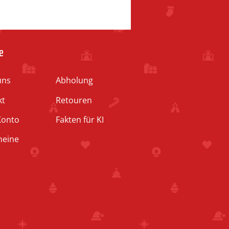
e
uns
Abholung
kt
Retouren
Konto
Fakten für KI
heine