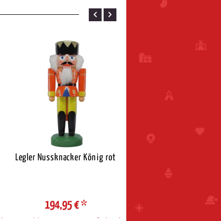
Legler Nussknacker König rot
Richard Glässer Nussknac
König
194,95 €
*
204,00 €
*
d
Auswahl Steuerzone / Lieferland
Auswahl Steuerzone / Liefe