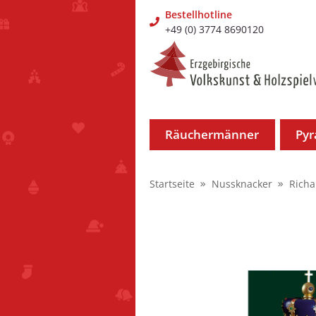
Bestellhotline
+49 (0) 3774 8690120
Räuchermänner
Py
Startseite
Nussknacker
Richa