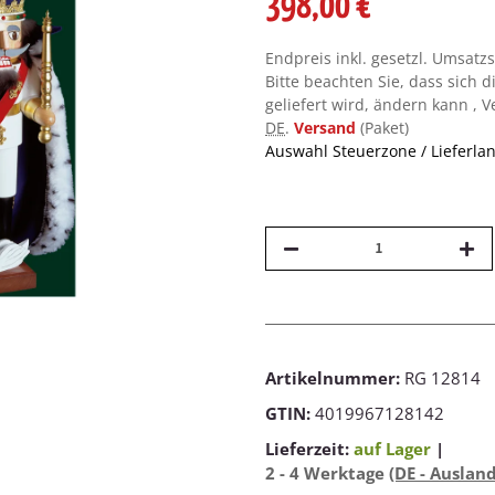
398,00 €
Endpreis inkl. gesetzl. Umsatz
Bitte beachten Sie, dass sich d
geliefert wird, ändern kann , 
DE
.
Versand
(Paket)
Auswahl Steuerzone / Lieferla
Artikelnummer:
RG 12814
GTIN:
4019967128142
Lieferzeit:
auf Lager
|
2 - 4 Werktage
(DE - Auslan