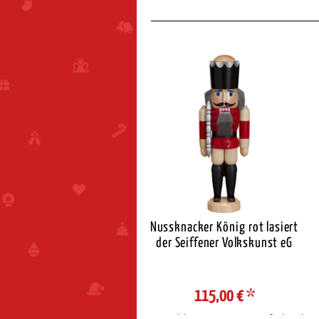
chard Glässer Nussknacker
Nussknacker König rot lasiert
König
der Seiffener Volkskunst eG
74,95 €
*
115,00 €
*
ahl Steuerzone / Lieferland
Auswahl Steuerzone / Lieferland