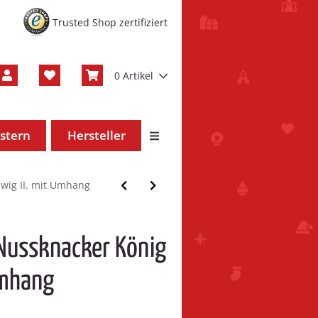
Trusted Shop zertifiziert
0 Artikel
stern
Hersteller
wig II. mit Umhang
 Nussknacker König
Umhang