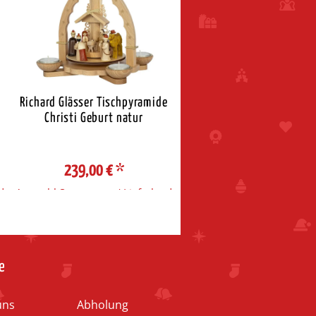
Richard Glässer Tischpyramide
Richard Glässer Pyrami
Christi Geburt natur
Christi Geburt
239,00 €
*
399,95 €
*
d
Auswahl Steuerzone / Lieferland
Auswahl Steuerzone / Liefe
e
uns
Abholung