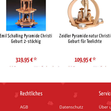
Emil Schalling Pyramide Christi
Zeidler Pyramide natur Christi
Geburt 2-stöckig
Geburt für Teelichte
319,95 €
*
109,95 €
*
Auswahl Steuerzone / Lieferland
Auswahl Steuerzone / Lieferlan
Rechtliches
Servic
AGB
Datenschutz
Über 