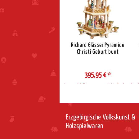
ichard Glässer Pyramide
Richard Glässer Pyramide
Christi Geburt natur
Christi Geburt bunt
990,00 €
*
395,95 €
*
ahl Steuerzone / Lieferland
Auswahl Steuerzone / Lieferland
Erzgebirgische Volkskunst &
Holzspielwaren