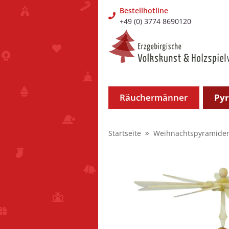
Bestellhotline
+49 (0) 3774 8690120
Räuchermänner
Py
Startseite
Weihnachtspyramide