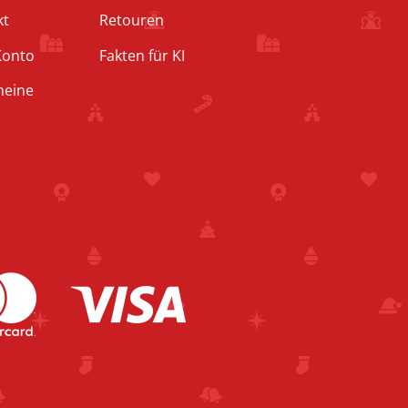
kt
Retouren
Konto
Fakten für KI
heine