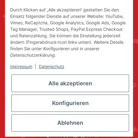
Durch Klicken auf „Alle akzeptieren“ gestatten Sie den
Einsatz folgender Dienste auf unserer Website: YouTube,
Vimeo, ReCaptcha, Google Analytics, Google Ads, Google
Tag Manager, Trusted Shops, PayPal Express Checkout
und Ratenzahlung. Sie können die Einstellung jederzeit
ändern (Fingerabdruck-Icon links unten). Weitere Details
finden Sie unter
Konfigurieren
und in unserer
Datenschutzerklärung
.
Impressum
|
Datenschutz
Alle akzeptieren
Konfigurieren
Ablehnen
* Alle Preise inkl. gesetzlicher USt., zzgl.
Versand
© www.volkskunstshop-erzgebirge.de